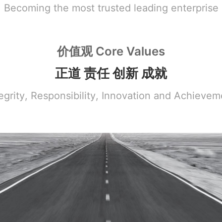
Becoming the most trusted leading enterprise
价值观 Core Values
正道 责任 创新 成就
tegrity, Responsibility, Innovation and Achievem